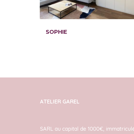
SOPHIE
ATELIER GAREL
SARL au capital de 1000€, immatricul