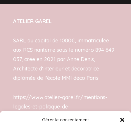
ATELIER GAREL
SARL au capital de 1000€, immatriculée
aux RCS nanterre sous le numéro 894 649
037, crée en 2021 par Anne Denis,
Architecte d'intérieur et décoratrice
diplômée de l'école MMI déco Paris
https://www.atelier-garel.fr/mentions-
legales-et-politique-de-
confidentialite/
Mentions légales
Gérer le consentement